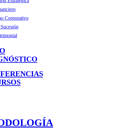
ión Estratégica
nanciero
o Corporativo
 Sucesión
trimonial
O
GNÓSTICO
FERENCIAS
URSOS
ODOLOGÍA