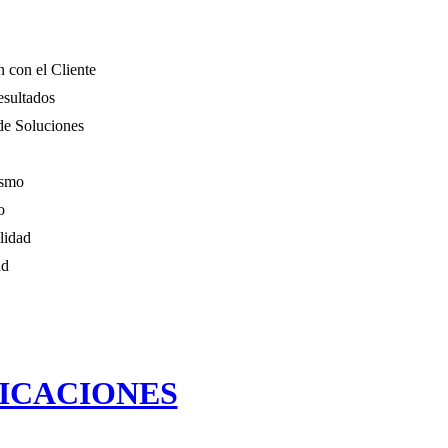
n con el Cliente
esultados
de Soluciones
ismo
o
lidad
ad
ICACIONES