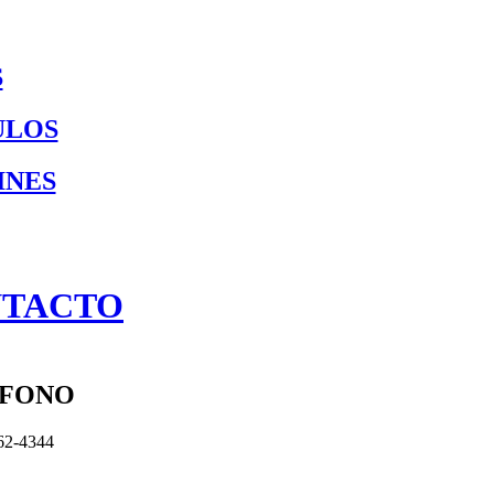
S
ULOS
INES
TACTO
ÉFONO
62-4344