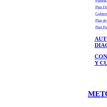
Planeac
Plan Fi
Gobiern
Plan de
Plan Pa
AUT
DIA
CON
Y C
MET