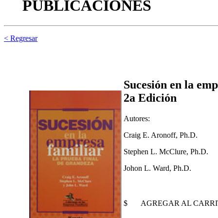
PUBLICACIONES
< Regresar
Sucesión en la emp
2a Edición
Autores:
Craig E. Aronoff, Ph.D.
Stephen L. McClure, Ph.D.
Johon L. Ward, Ph.D.
$
AGREGAR AL CARR