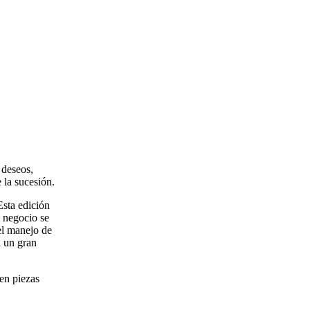
 deseos,
 la sucesión.
Esta edición
l negocio se
el manejo de
a un gran
en piezas