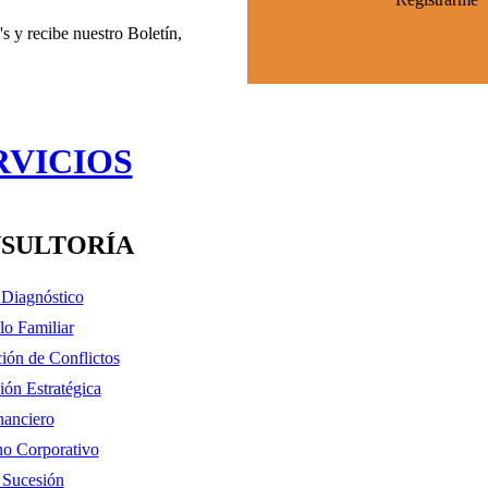
s y recibe nuestro Boletín,
RVICIOS
SULTORÍA
y Diagnóstico
lo Familiar
ión de Conflictos
ión Estratégica
nanciero
o Corporativo
 Sucesión