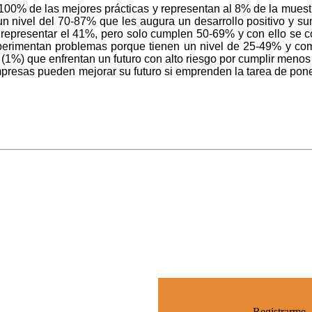
00% de las mejores prácticas y representan al 8% de la muestr
un nivel del 70-87% que les augura un desarrollo positivo y s
 representar el 41%, pero solo cumplen 50-69% y con ello se 
erimentan problemas porque tienen un nivel de 25-49% y co
(1%) que enfrentan un futuro con alto riesgo por cumplir meno
mpresas pueden mejorar su futuro si emprenden la tarea de pon
Registrarme