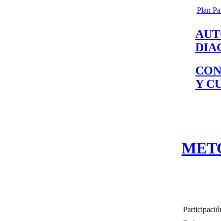
Plan Pa
AUT
DIA
CON
Y C
MET
Participació