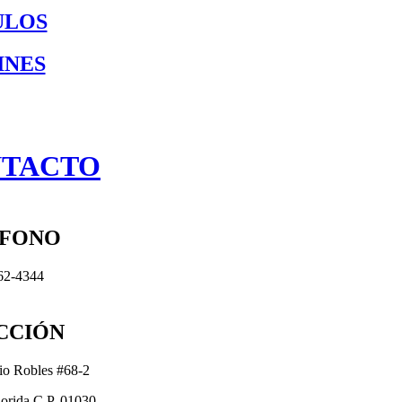
ULOS
INES
TACTO
ÉFONO
62-4344
CCIÓN
sio Robles #68-2
lorida C.P. 01030