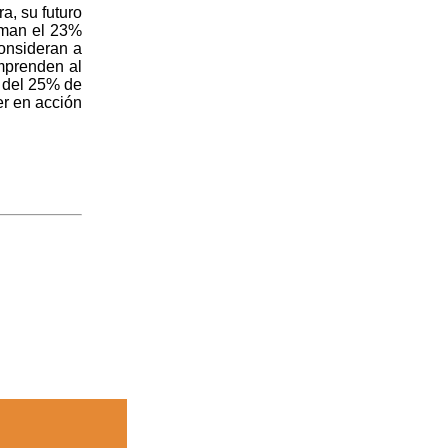
a, su futuro
uman el 23%
consideran a
mprenden al
s del 25% de
er en acción