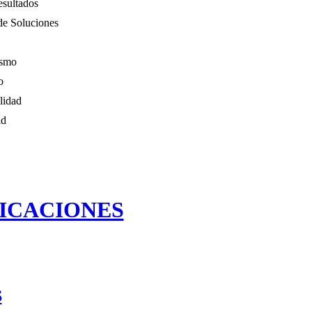
esultados
de Soluciones
ismo
o
lidad
ad
ICACIONES
S