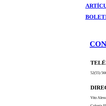
ARTÍC
BOLET
CON
TEL
52(55) 56
DIRE
Vito Ales
Colonia F