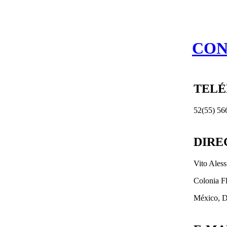
CON
TEL
52(55) 56
DIRE
Vito Ales
Colonia F
México, D