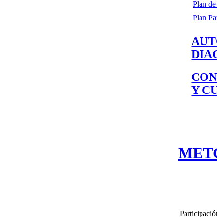
Plan de
Plan Pa
AUT
DIA
CON
Y C
MET
Participació